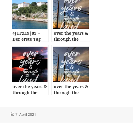
#JUFZ19|03 –
over the years &
Der erste Tag
through the
land: episode 01
over the years &
over the years &
through the
through the
land: episode 12
land: episode 11
Veröffentlicht
Autor
7. April 2021
am