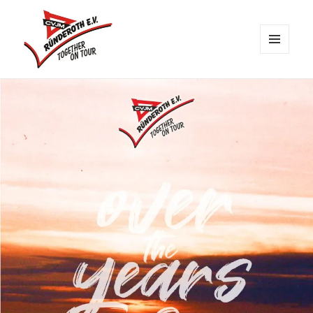
MENÜ
UND
CVJM Ründeroth
WIDGETS