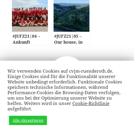
#JUFZ21|04 –
#JUFZ21|05 –
Ankunft
Our house, in
the middle of…
Veröffentlicht
Autor
17. August 2019
am
Wir verwenden Cookies auf cvjm-ruenderoth.de.
Beitragsnavigation
Einige Cookies sind für die Funktionalität unserer
VORHERIGER
Website unbedingt erforderlich. Funktionale Cookies
#JUFZ19|02 – Bully ist gepackt
Vorheriger
speichern technische Informationen, während
Performance-Cookies die Browsing-Daten verfolgen,
Beitrag:
um uns bei der Optimierung unserer Website zu
helfen. Weiters wird in unser
Cookie-Richtlinie
NÄCHSTER
#JUFZ19|04 – Werwölfe von Düsterwald
aufgeführt.
Nächster
Beitrag:
Alle Akzeptieren
Datenschutzrichtlinie
Stolz präsentiert von WordPress