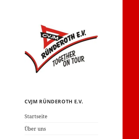
– together on tour –
CVJM Ründeroth
CVJM RÜNDEROTH E.V.
Startseite
Über uns