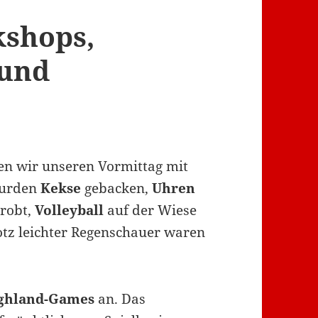
kshops,
 und
en wir unseren Vormittag mit
wurden
Kekse
gebacken,
Uhren
probt,
Volleyball
auf der Wiese
otz leichter Regenschauer waren
ghland-Games
an. Das