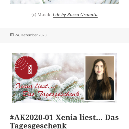
(c) Musik:
Life by Rocco Granata
Veröffentlicht
Autor
24. Dezember 2020
am
#AK2020-01 Xenia liest… Das
Tagesgeschenk