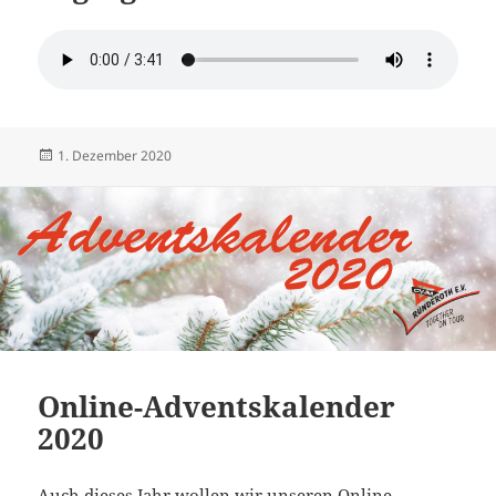
Veröffentlicht
Autor
1. Dezember 2020
am
Online-Adventskalender
2020
Auch dieses Jahr wollen wir unseren Online-