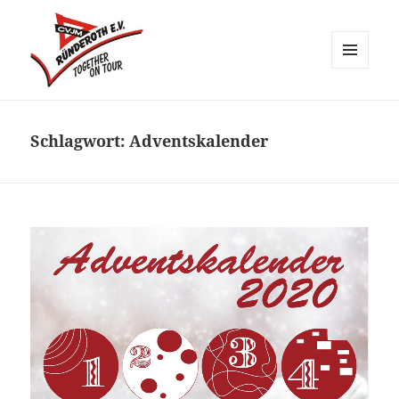
MENÜ
UND
CVJM Ründeroth
WIDGETS
Schlagwort:
Adventskalender