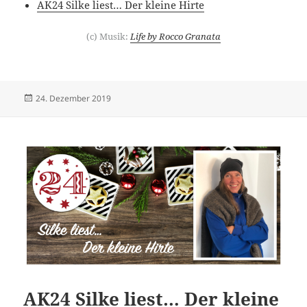
AK24 Silke liest… Der kleine Hirte
(c) Musik:
Life by Rocco Granata
Veröffentlicht
Autor
24. Dezember 2019
am
AK24 Silke liest… Der kleine