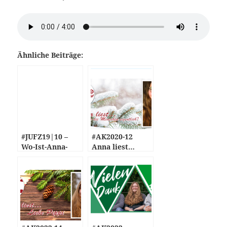
Ähnliche Beiträge:
#JUFZ19|10 –
#AK2020-12
Wo-Ist-Anna-
Anna liest…
Tour &
Wissen das die
Glücksrad
Menschen
eigentlich