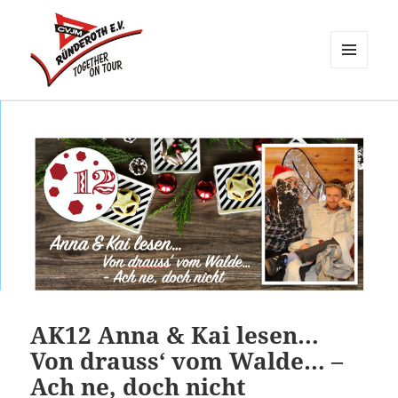
MENÜ
UND
CVJM Ründeroth
WIDGETS
AK12 Anna & Kai lesen…
Von drauss‘ vom Walde… –
Ach ne, doch nicht