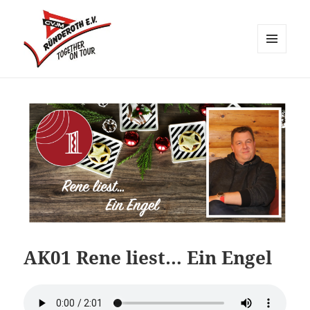
MENÜ
UND
CVJM Ründeroth
WIDGETS
AK01 Rene liest… Ein Engel