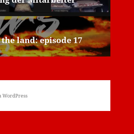
 the land: episode 17
on WordPress