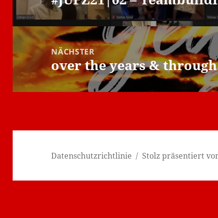
Beitrag:
NÄCHSTER
over the years & through
Nächster
Beitrag:
Datenschutzrichtlinie
Stolz präsentiert v