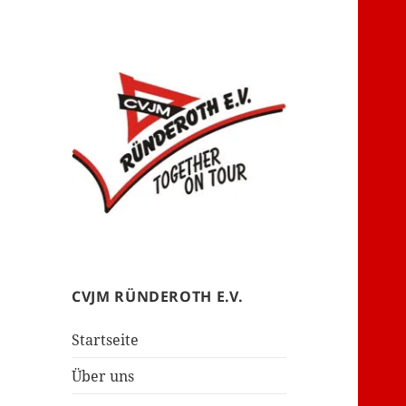
– together on tour –
CVJM Ründeroth
CVJM RÜNDEROTH E.V.
Startseite
Über uns