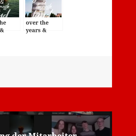
the
over the
 &
years &
gh the
through the
land:
de 10
episode 13
ng der Mitarbeiter