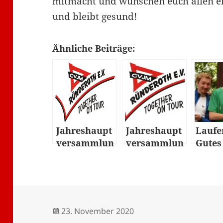
mitmacht und wünschen euch allen ei
und bleibt gesund!
Ähnliche Beiträge:
Jahreshaupt
Jahreshaupt
Laufe
versammlun
versammlun
Gutes
g 2017
g 2017
Spons
uf 20
Veröffentlicht
Autor
23. November 2020
am