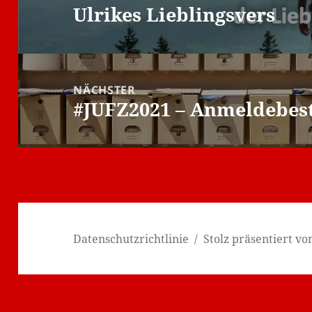
Ulrikes Lieblingsvers
Vorheriger
Beitrag:
NÄCHSTER
#JUFZ2021 – Anmeldebest
Nächster
Beitrag:
Datenschutzrichtlinie
Stolz präsentiert v