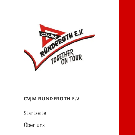
– together on tour –
CVJM Ründeroth
CVJM RÜNDEROTH E.V.
Startseite
Über uns