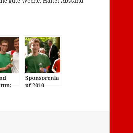
ne gute Woche. Haltet Abstand
nd
Sponsorenla
 tun:
uf 2010
orenla
12