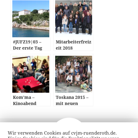
#JUFZ19|03 –
Mitarbeiterfreiz
Der erste Tag
eit 2018
Kom’ma –
Toskana 2015 –
Kinoabend
mit neuen
Bildern
Veröffentlicht
Autor
26. Juni 2018
am
Wir verwenden Cookies auf cvjm-ruenderoth.de.