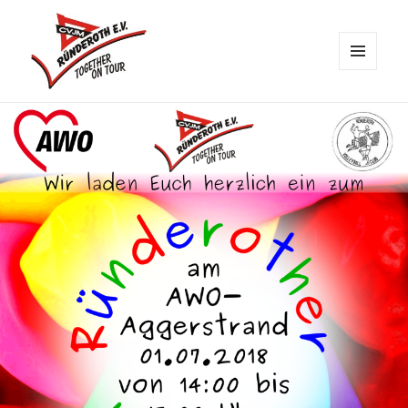
MENÜ
UND
CVJM Ründeroth
WIDGETS