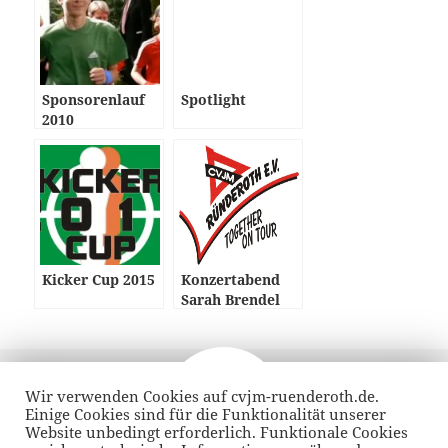
Sponsorenlauf
Spotlight
2010
Kicker Cup 2015
Konzertabend
Sarah Brendel
Veröffentlicht
Autor
23. Oktober 2015
am
Wir verwenden Cookies auf cvjm-ruenderoth.de.
Beitragsnavigation
Einige Cookies sind für die Funktionalität unserer
VORHERIGER
Website unbedingt erforderlich. Funktionale Cookies