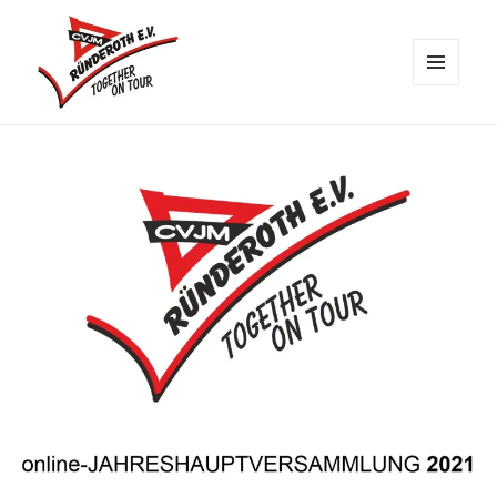
MENÜ
UND
CVJM Ründeroth
WIDGETS