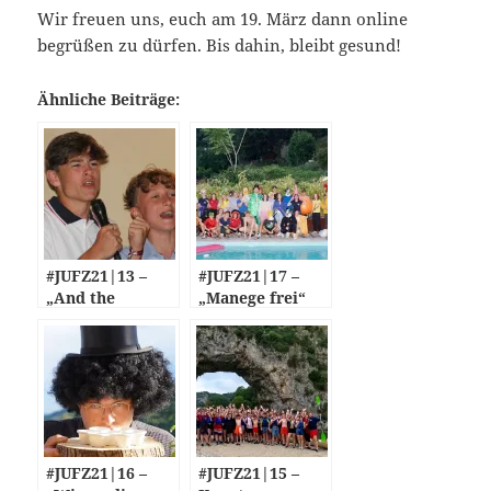
Wir freuen uns, euch am 19. März dann online
begrüßen zu dürfen. Bis dahin, bleibt gesund!
Ähnliche Beiträge:
#JUFZ21|13 –
#JUFZ21|17 –
„And the
„Manege frei“
Grammy goes
und „CVJM geht
to…“
baden“
#JUFZ21|16 –
#JUFZ21|15 –