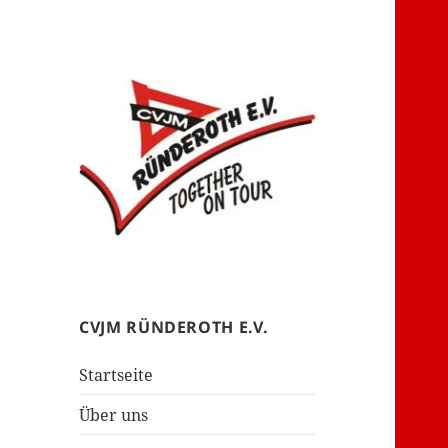
– together on tour –
CVJM Ründeroth
CVJM RÜNDEROTH E.V.
Startseite
Über uns