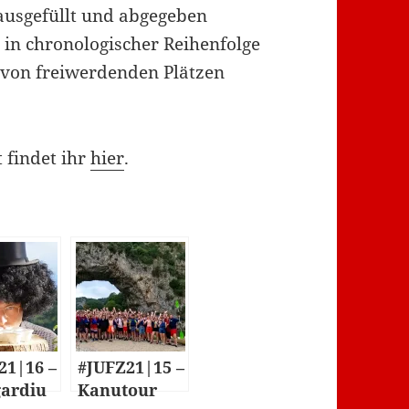
usgefüllt und abgegeben
in chronologischer Reihenfolge
l von freiwerdenden Plätzen
t findet ihr
hier
.
21|16 –
#JUFZ21|15 –
ardiu
Kanutour