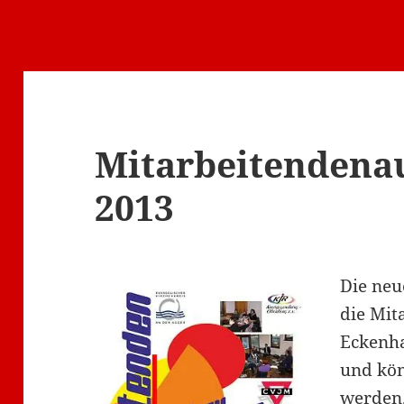
Mitarbeitendena
2013
D
ie ne
die Mit
Eckenha
und kö
werden.