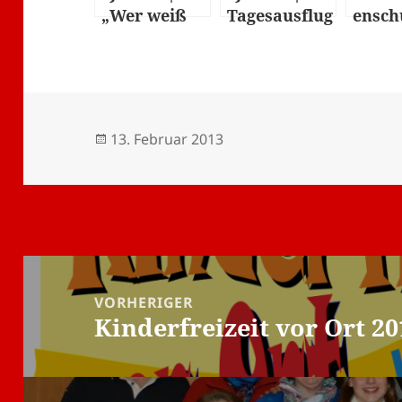
„Wer weiß
Tagesausflug
ensch
denn
nach Florenz
2022
sowas?“ und
und „Schlag
Abschlussab
den
end
Mitarbeiter“
Veröffentlicht
Autor
13. Februar 2013
am
Beitragsnavigation
VORHERIGER
Kinderfreizeit vor Ort 20
Vorheriger
Beitrag: