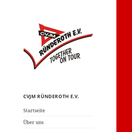
– together on tour –
CVJM Ründeroth
CVJM RÜNDEROTH E.V.
Startseite
Über uns