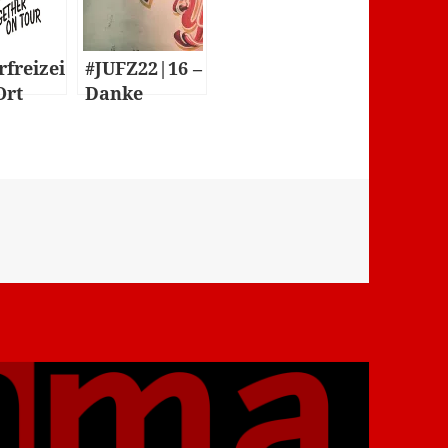
rfreizei
#JUFZ22|16 –
Ort
Danke