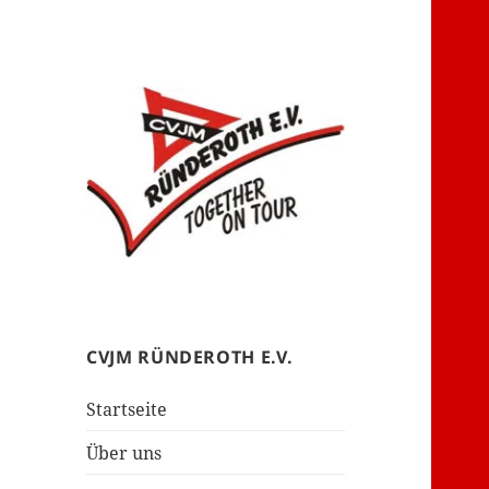
– together on tour –
CVJM Ründeroth
CVJM RÜNDEROTH E.V.
Startseite
Über uns