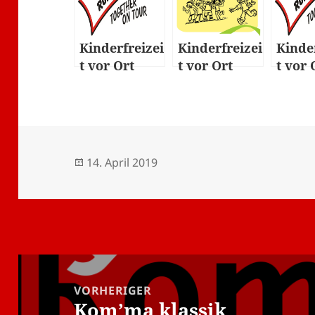
Kinderfreizei
Kinderfreizei
Kinde
t vor Ort
t vor Ort
t vor 
2024
Veröffentlicht
Autor
14. April 2019
am
Beitragsnavigation
VORHERIGER
Kom’ma klassik
Vorheriger