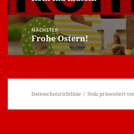
Beitrag:
NÄCHSTER
Frohe Ostern!
Nächster
Beitrag:
Datenschutzrichtlinie
Stolz präsentiert v