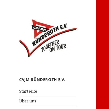
– together on tour –
CVJM Ründeroth
CVJM RÜNDEROTH E.V.
Startseite
Über uns