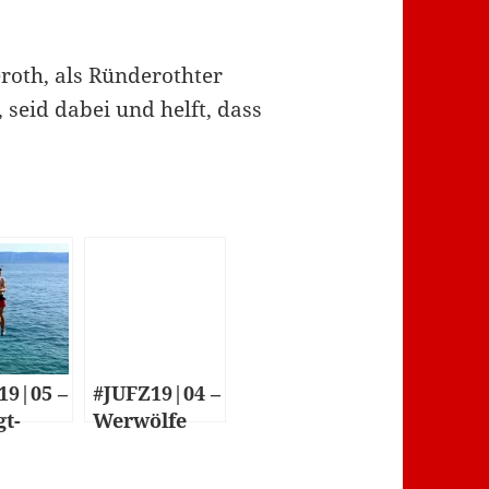
oth, als Ründerothter
 seid dabei und helft, dass
19|05 –
#JUFZ19|04 –
gt-
Werwölfe
t &
von
erolym
Düsterwald