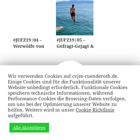
#JUFZ19|04 –
#JUFZ19|05 –
Werwölfe von
Gefragt-Gejagt &
Düsterwald
Wasserolympiad
e
Veröffentlicht
Autor
1. November 2018
am
Wir verwenden Cookies auf cvjm-ruenderoth.de.
Einige Cookies sind für die Funktionalität unserer
Beitragsnavigation
VORHERIGER
Website unbedingt erforderlich. Funktionale Cookies
Martinsmarkt 2018: DANKE!
Vorheriger
speichern technische Informationen, während
Performance-Cookies die Browsing-Daten verfolgen,
Beitrag:
um uns bei der Optimierung unserer Website zu
helfen. Weiters wird in unser
Cookie-Richtlinie
NÄCHSTER
aufgeführt.
… Kroatien!
Nächster
Beitrag:
Alle Akzeptieren
Datenschutzrichtlinie
Stolz präsentiert von WordPress