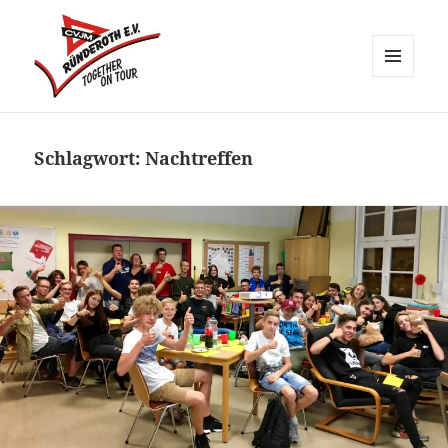
MENÜ
UND
CVJM Ründeroth
WIDGETS
Schlagwort:
Nachtreffen