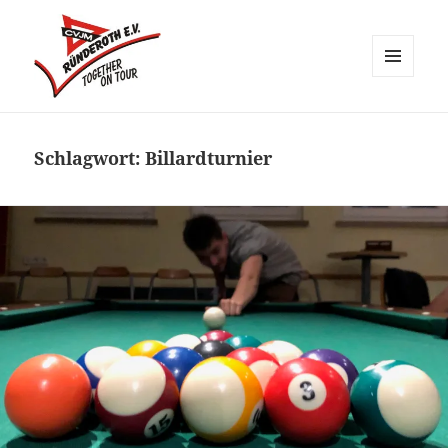
MENÜ
UND
CVJM Ründeroth
WIDGETS
Schlagwort:
Billardturnier