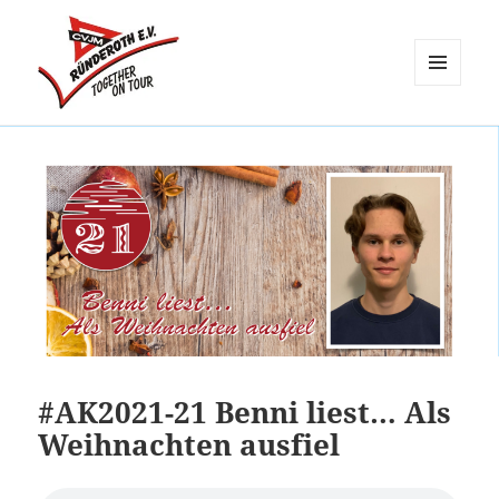
MENÜ
UND
CVJM Ründeroth
WIDGETS
#AK2021-21 Benni liest… Als
Weihnachten ausfiel