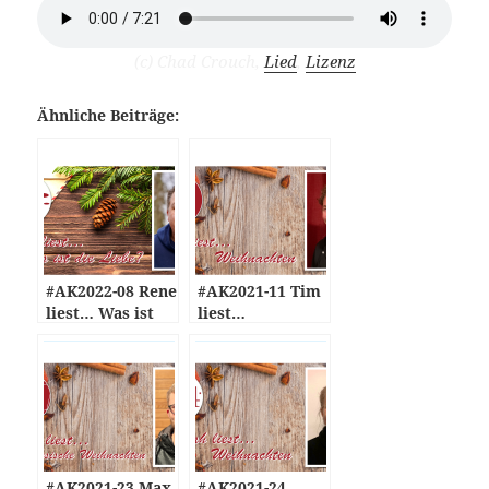
(c) Chad Crouch,
Lied
,
Lizenz
Ähnliche Beiträge:
#AK2022-08 Rene
#AK2021-11 Tim
liest… Was ist
liest…
die Liebe?
Weihnachten
#AK2021-23 Max
#AK2021-24