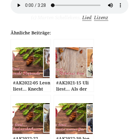
(c) Marten Schellekens,
Lied
,
Lizenz
Ähnliche Beiträge:
#AK2022-05 Leon
#AK2021-15 Uli
liest… Knecht
liest… Als der
Ruprecht
Nikolaus kam
#AK2022-22
#AK2022-30 Joe