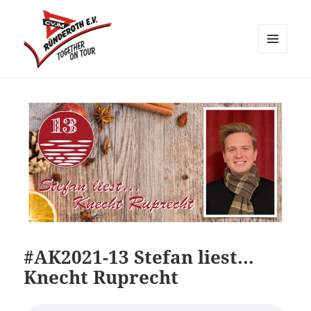
MENÜ
UND
CVJM Ründeroth
WIDGETS
#AK2021-13 Stefan liest…
Knecht Ruprecht