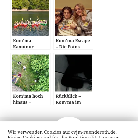
Kom’ma –
Kom’ma Escape
Kanutour
– Die Fotos
Kom’ma hoch
Rückblick –
hinaus –
Kom’ma im
Teilnehmer
Dunkeln
gehen auf dem
Haldyturm über
Veröffentlicht
Autor
14. Oktober 2013
ihre Grenzen
am
Wir verwenden Cookies auf cvjm-ruenderoth.de.
Beitragsnavigation
Einige Cookies sind für die Funktionalität unserer