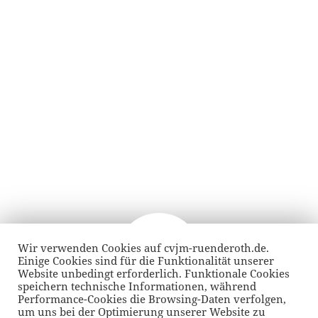
Beitragsnavigation
Wir verwenden Cookies auf cvjm-ruenderoth.de.
VORHERIGER
Einige Cookies sind für die Funktionalität unserer
over the years & through the land:
Vorheriger
Website unbedingt erforderlich. Funktionale Cookies
episode 11
Beitrag:
speichern technische Informationen, während
Performance-Cookies die Browsing-Daten verfolgen,
um uns bei der Optimierung unserer Website zu