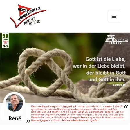
MENÜ
UND
CVJM Ründeroth
WIDGETS