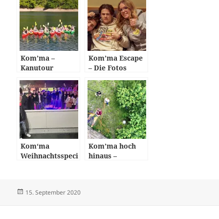
Kom’ma –
Kom’ma Escape
Kanutour
– Die Fotos
Kom‘ma
Kom’ma hoch
Weihnachtsspeci
hinaus –
al
Teilnehmer
gehen auf dem
Haldyturm über
Veröffentlicht
Autor
15. September 2020
ihre Grenzen
am