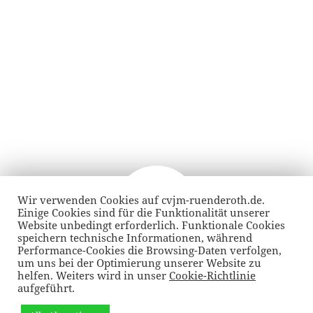
Beitragsnavigation
Wir verwenden Cookies auf cvjm-ruenderoth.de.
VORHERIGER
Einige Cookies sind für die Funktionalität unserer
Ein magischer Moment des
Vorheriger
Website unbedingt erforderlich. Funktionale Cookies
Zusammenhalts
Beitrag:
speichern technische Informationen, während
Performance-Cookies die Browsing-Daten verfolgen,
um uns bei der Optimierung unserer Website zu
helfen. Weiters wird in unser
Cookie-Richtlinie
NÄCHSTER
Janinas Lieblingsvers
aufgeführt.
Nächster
Beitrag: