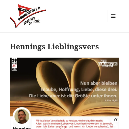
MENÜ
UND
CVJM Ründeroth
WIDGETS
Hennings Lieblingsvers