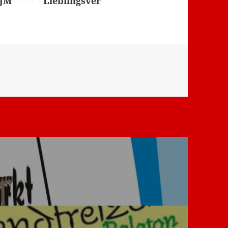
VJM
Lieblingsver
roth
s