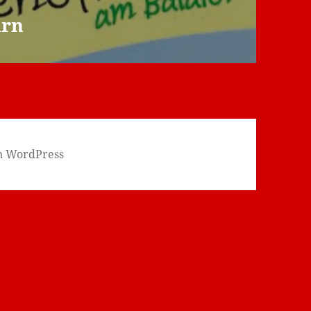
arn
on WordPress