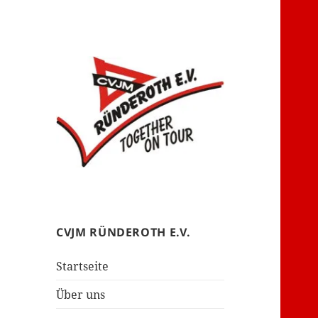
– together on tour –
CVJM Ründeroth
CVJM RÜNDEROTH E.V.
Startseite
Über uns