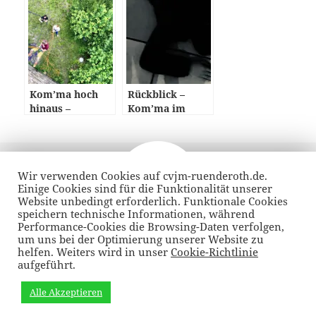
Kom’ma hoch
Rückblick –
hinaus –
Kom’ma im
Teilnehmer
Dunkeln
gehen auf dem
Haldyturm über
Veröffentlicht
Autor
14. Dezember 2023
ihre Grenzen
am
Wir verwenden Cookies auf cvjm-ruenderoth.de.
Beitragsnavigation
Einige Cookies sind für die Funktionalität unserer
VORHERIGER
Website unbedingt erforderlich. Funktionale Cookies
#AK2023-Türchen13: Vivien
Vorheriger
speichern technische Informationen, während
Performance-Cookies die Browsing-Daten verfolgen,
Beitrag:
um uns bei der Optimierung unserer Website zu
helfen. Weiters wird in unser
Cookie-Richtlinie
NÄCHSTER
aufgeführt.
Weihnachts Kom’ma 23 – Die Fotos
Nächster
Beitrag:
Alle Akzeptieren
Datenschutzrichtlinie
Stolz präsentiert von WordPress