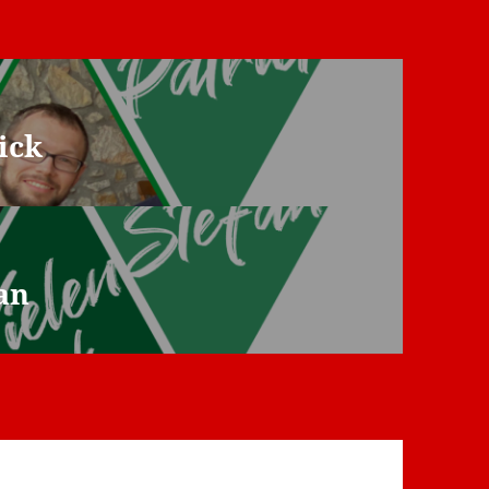
ick
an