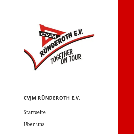
– together on tour –
CVJM Ründeroth
CVJM RÜNDEROTH E.V.
Startseite
Über uns