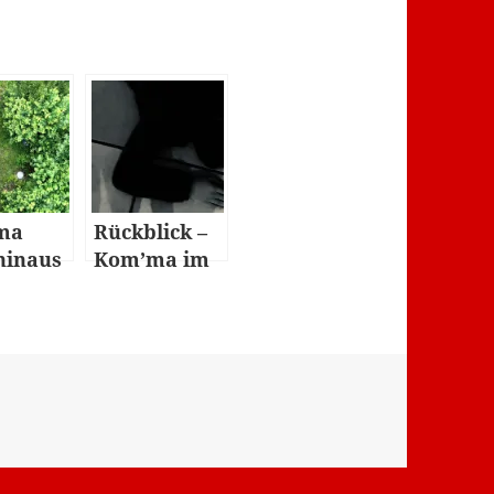
ma
Rückblick –
hinaus
Kom’ma im
lnehmer
Dunkeln
 auf
yturm
ihre
zen