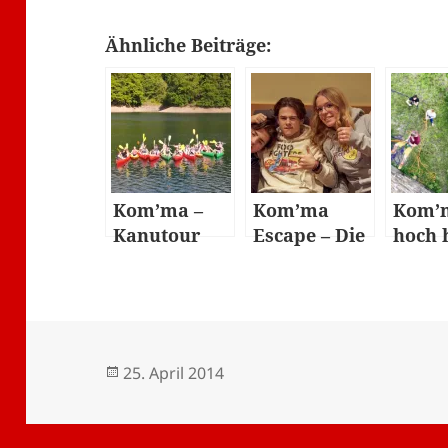
Ähnliche Beiträge:
Kom’ma –
Kom’ma
Kom’
Kanutour
Escape – Die
hoch 
Fotos
– Tei
gehen
dem
Hald
über 
Veröffentlicht
Autor
25. April 2014
Gren
am