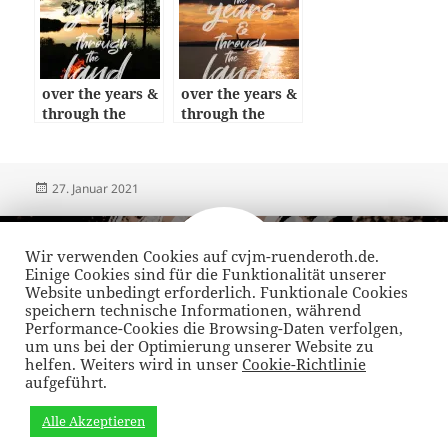
over the years &
over the years &
through the
through the
land: episode 09
land: episode 05
Veröffentlicht
Autor
27. Januar 2021
am
Beitragsnavigation
VORHERIGER
Wir verwenden Cookies auf cvjm-ruenderoth.de.
over the years & through the land:
Vorheriger
Einige Cookies sind für die Funktionalität unserer
episode 03
Beitrag:
Website unbedingt erforderlich. Funktionale Cookies
speichern technische Informationen, während
Performance-Cookies die Browsing-Daten verfolgen,
NÄCHSTER
um uns bei der Optimierung unserer Website zu
over the years & through the land:
Nächster
helfen. Weiters wird in unser
Cookie-Richtlinie
aufgeführt.
episode 05
Beitrag:
Alle Akzeptieren
Datenschutzrichtlinie
Stolz präsentiert von WordPress