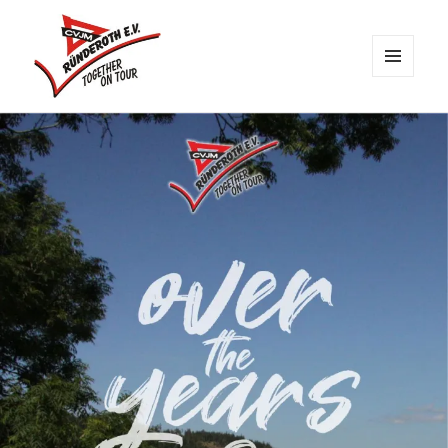
MENÜ
UND
CVJM Ründeroth
WIDGETS