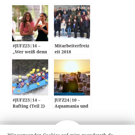
#JUFZ23|16 –
Mitarbeiterfreiz
„Wer weiß denn
eit 2018
sowas?“ und
Abschlussabend
#JUFZ23|14 –
JUFZ24|10 –
Rafting (Teil 2)
Aquamania und
und „Lasset die
ein Mord im
Gesellschaftsspi
Grand-Hotel
ele beginnen!“
Veröffentlicht
Autor
16. Dezember 2018
am