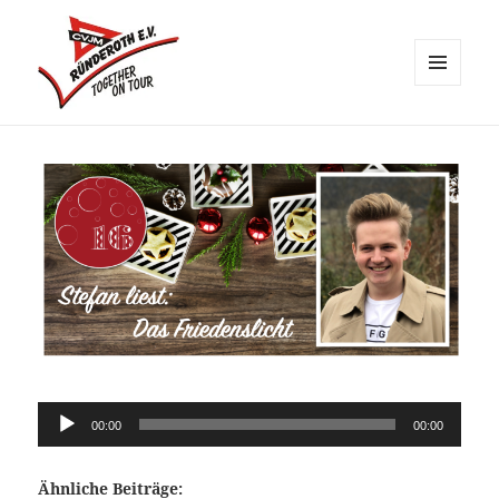
MENÜ
UND
CVJM Ründeroth
WIDGETS
Audio-
00:00
00:00
Player
Ähnliche Beiträge: